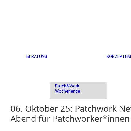
Einzel- und
Paarberatung
PatchWeb –
Einstiegswebinar
PatchVision –
BERATUNG
KONZEPTE
M
Patchwork-Gruppen-
Austausch
Patchwork Network –
ein Abend für
Patchworker*innen
Patch&Work
Wochenende
06. Oktober 25: Patchwork Net
Abend für Patchworker*innen