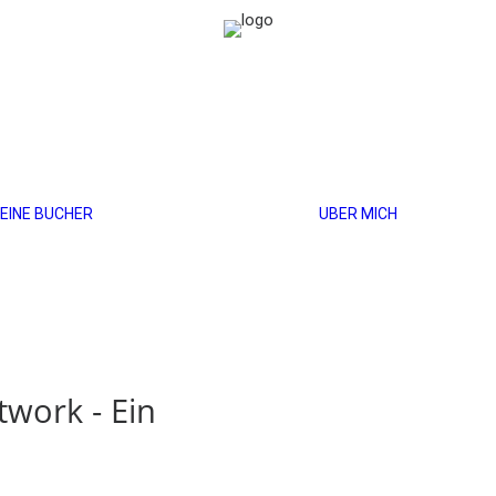
Glückliche
EINE BÜCHER
ÜBER MICH
Patchworkpaare
Team
Herzzeit
Glückliche Stiefmutter
work - Ein