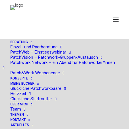
BERATUNG
Einzel- und Paarberatung
PatchWeb – Einstiegswebinar
PatchVision – Patchwork-Gruppen-Austausch
Juli 25, KStA-Kolumne:
Patchwork Network – ein Abend für Patchworker*innen
Wenn der Sohn nicht mit in
Patch&Work Wochenende
KONZEPTE
den Urlaub will
MEINE BÜCHER
Glückliche Patchworkpaare
Herzzeit
Glückliche Stiefmutter
ÜBER MICH
Team
THEMEN
KONTAKT
AKTUELLES