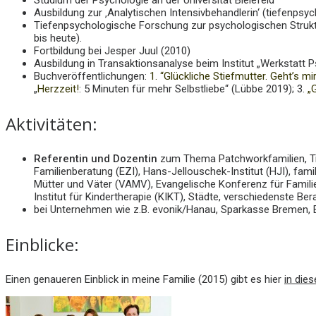
Studium der Psychologie an der Universität Bielefeld
Ausbildung zur ‚Analytischen Intensivbehandlerin‘ (tiefenpsyc
Tiefenpsychologische Forschung zur psychologischen Struktu
bis heute).
Fortbildung bei Jesper Juul (2010)
Ausbildung in Transaktionsanalyse beim Institut „Werkstatt
Buchveröffentlichungen:
1. “Glückliche Stiefmutter. Geht’s mir
„
Herzzeit!
: 5 Minuten für mehr Selbstliebe“ (Lübbe 2019); 3.
„
Aktivitäten:
Referentin und Dozentin
zum Thema Patchworkfamilien, Tren
Familienberatung (EZI), Hans-Jellouschek-Institut (HJI), fam
Mütter und Väter (VAMV), Evangelische Konferenz für Famili
Institut für Kindertherapie (KIKT), Städte, verschiedenste Be
bei Unternehmen wie z.B. evonik/Hanau, Sparkasse Bremen, E
Einblicke:
Einen genaueren Einblick in meine Familie (2015) gibt es hier
in die