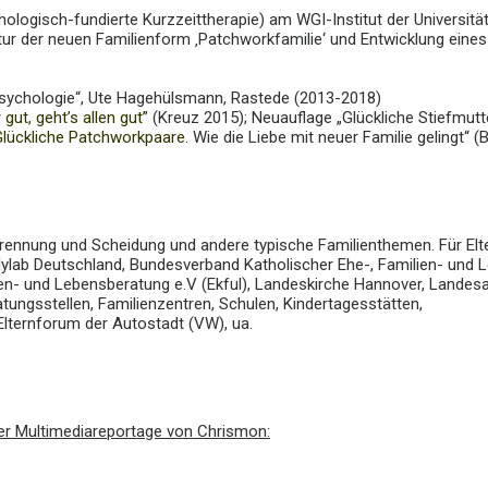
hologisch-fundierte Kurzzeittherapie) am WGI-Institut der Universitä
r der neuen Familienform ‚Patchworkfamilie‘ und Entwicklung eines
 Psychologie“, Ute Hagehülsmann, Rastede (2013-2018)
 gut, geht’s allen gut”
(Kreuz 2015); Neuauflage „Glückliche Stiefmu
Glückliche Patchworkpaare.
Wie die Liebe mit neuer Familie gelingt“ (
nung und Scheidung und andere typische Familienthemen. Für Eltern
ilylab Deutschland, Bundesverband Katholischer Ehe-, Familien- und L
en- und Lebensberatung e.V (Ekful), Landeskirche Hannover, Landes
ratungsstellen, Familienzentren, Schulen, Kindertagesstätten,
lternforum der Autostadt (VW), ua.
ser Multimediareportage von Chrismon: