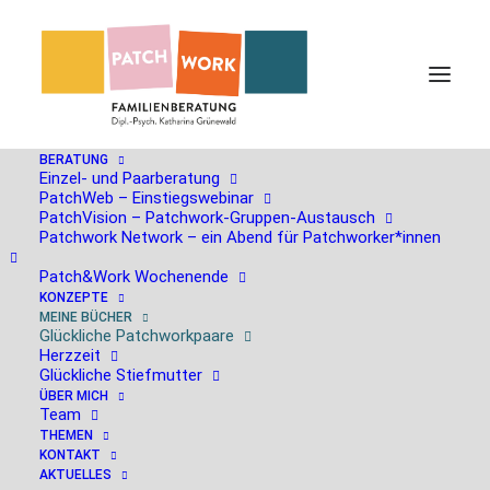
BERATUNG
Einzel- und Paarberatung
Buch:
Glückliche
PatchWeb – Einstiegswebinar
PatchVision – Patchwork-Gruppen-Austausch
Patchwork Network – ein Abend für Patchworker*innen
Patchworkpaare
Patch&Work Wochenende
KONZEPTE
MEINE BÜCHER
Glückliche Patchworkpaare. Wie die Liebe mit neuer
Glückliche Patchworkpaare
Herzzeit
Familie gelingt.
Glückliche Stiefmutter
ÜBER MICH
Dieses Buch fokussiert das Liebespaar in der
Team
THEMEN
Patchworkfamilie. Das Liebespaar ist das Fundament
KONTAKT
einer jeden Patchworkfamilie. Die Liebe ist die
AKTUELLES