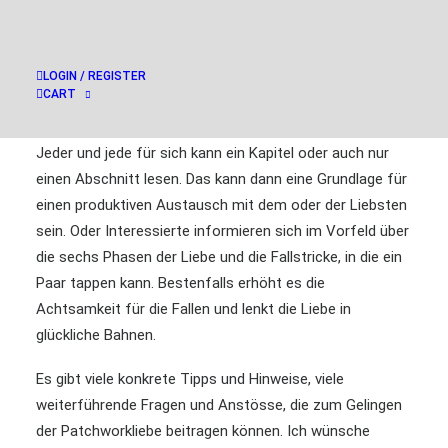
Energiequelle Nr. 1 nicht nur für das Paar, auch für die
Kinder. Schwierigkeiten und Herausforderungen zeigen
sich häufig im Umgang mit den Kindern, doch hier beim
LOGIN / REGISTER
Liebespaar liegt meist die Ursache dafür.
CART
Das Buch ist auch ein ‚workbook‘ für die Liebenden.
Jeder und jede für sich kann ein Kapitel oder auch nur
einen Abschnitt lesen. Das kann dann eine Grundlage für
einen produktiven Austausch mit dem oder der Liebsten
sein. Oder Interessierte informieren sich im Vorfeld über
die sechs Phasen der Liebe und die Fallstricke, in die ein
Paar tappen kann. Bestenfalls erhöht es die
Achtsamkeit für die Fallen und lenkt die Liebe in
glückliche Bahnen.
Es gibt viele konkrete Tipps und Hinweise, viele
weiterführende Fragen und Anstösse, die zum Gelingen
der Patchworkliebe beitragen können. Ich wünsche