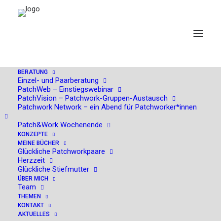
BERATUNG
Einzel- und Paarberatung
PatchWeb – Einstiegswebinar
PatchVision – Patchwork-Gruppen-Austausch
Juli 2024, KStA-Kolumne:
Patchwork Network – ein Abend für Patchworker*innen
Nicht wie ein Kleinkind
Patch&Work Wochenende
KONZEPTE
bevormunden
MEINE BÜCHER
Glückliche Patchworkpaare
Herzzeit
Glückliche Stiefmutter
ÜBER MICH
Team
THEMEN
KONTAKT
AKTUELLES