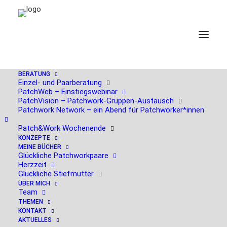
BERATUNG
Einzel- und Paarberatung
PatchWeb – Einstiegswebinar
PatchVision – Patchwork-Gruppen-Austausch
2. September 2025, SWR:
Patchwork Network – ein Abend für Patchworker*innen
Auswirkungen von
Patch&Work Wochenende
KONZEPTE
Scheidung und Trennung
MEINE BÜCHER
Glückliche Patchworkpaare
auf Kinder
Herzzeit
Glückliche Stiefmutter
ÜBER MICH
Team
THEMEN
KONTAKT
AKTUELLES