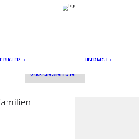
Glückliche
E BÜCHER
ÜBER MICH
Patchworkpaare
Team
Herzzeit
Glückliche Stiefmutter
amilien-