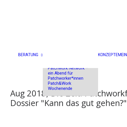
Einzel- und
Paarberatung
PatchWeb –
Einstiegswebinar
PatchVision –
BERATUNG
KONZEPTE
MEIN
Patchwork-Gruppen-
Austausch
Patchwork Network –
ein Abend für
Patchworker*innen
Patch&Work
Wochenende
Aug 2018, Die Zeit: Patchworkf
Dossier "Kann das gut gehen?"