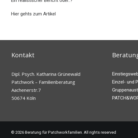
Ein realistischer Bericht oder..?
Hier gehts zum Artikel
Kontakt
Beratun
Dipl. Psych. Katharina Grünewald
Einstiegswe
Patchwork – Familienberatung
Einzel- und 
Aachenerstr.7
Gruppenaust
50674 Köln
PATCH&WORK
© 2026 Beratung für Patchworkfamilien. All rights reserved