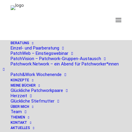
BERATUNG
Einzel- und Paarberatung
PatchWeb – Einstiegswebinar
PatchVision – Patchwork-Gruppen-Austausch
Mai 2023, KStA-Kolumne:
Patchwork Network – ein Abend für Patchworker*innen
Der Verliebtheit folgt
Patch&Work Wochenende
KONZEPTE
Ernüchterung
MEINE BÜCHER
Glückliche Patchworkpaare
Herzzeit
Glückliche Stiefmutter
ÜBER MICH
Team
THEMEN
KONTAKT
AKTUELLES