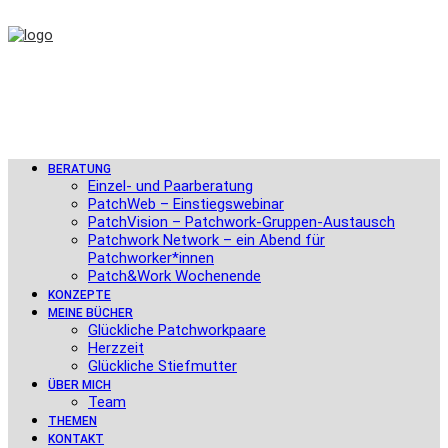
BERATUNG
Einzel- und Paarberatung
PatchWeb – Einstiegswebinar
PatchVision – Patchwork-Gruppen-Austausch
Patchwork Network – ein Abend für
Patchworker*innen
Patch&Work Wochenende
KONZEPTE
MEINE BÜCHER
Glückliche Patchworkpaare
Herzzeit
Glückliche Stiefmutter
ÜBER MICH
Team
THEMEN
KONTAKT