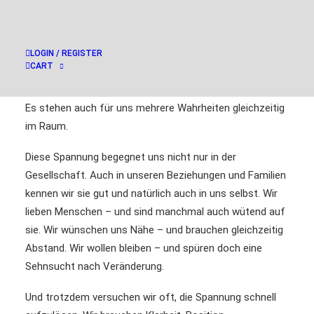
Zustände unserer Zeit.
Wir erleben Entwicklungen in der Welt, die uns
beunruhigen und Angst machen.
LOGIN / REGISTER
CART
Und gleichzeitig merken wir: Ganz so eindeutig ist vieles
nicht.
Es stehen auch für uns mehrere Wahrheiten gleichzeitig
im Raum.
Diese Spannung begegnet uns nicht nur in der
Gesellschaft. Auch in unseren Beziehungen und Familien
kennen wir sie gut und natürlich auch in uns selbst. Wir
lieben Menschen – und sind manchmal auch wütend auf
sie. Wir wünschen uns Nähe – und brauchen gleichzeitig
Abstand. Wir wollen bleiben – und spüren doch eine
Sehnsucht nach Veränderung.
Und trotzdem versuchen wir oft, die Spannung schnell