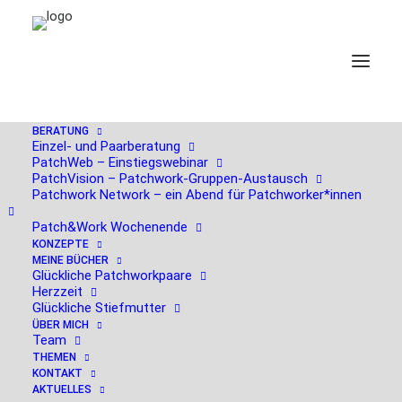
BERATUNG
Einzel- und Paarberatung
PatchWeb – Einstiegswebinar
PatchVision – Patchwork-Gruppen-Austausch
Sichern Sie sich hier
Patchwork Network – ein Abend für Patchworker*innen
Patch&Work Wochenende
Ihren Termin
KONZEPTE
MEINE BÜCHER
Glückliche Patchworkpaare
Herzzeit
Glückliche Stiefmutter
ÜBER MICH
My lovely Ambivalenz – 20. April
Team
THEMEN
KONTAKT
AKTUELLES
Ambivalenz ist gerade einer der prägenden seelischen