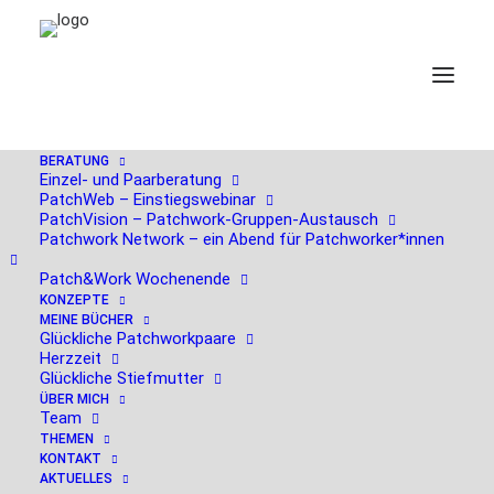
BERATUNG
Einzel- und Paarberatung
PatchWeb – Einstiegswebinar
PatchVision – Patchwork-Gruppen-Austausch
03. Mai 23 PatchWeb: Von
Patchwork Network – ein Abend für Patchworker*innen
der 'heilen' Familie zum
Patch&Work Wochenende
KONZEPTE
Patchworkgefüge
MEINE BÜCHER
Glückliche Patchworkpaare
Herzzeit
Glückliche Stiefmutter
ÜBER MICH
Team
THEMEN
KONTAKT
AKTUELLES